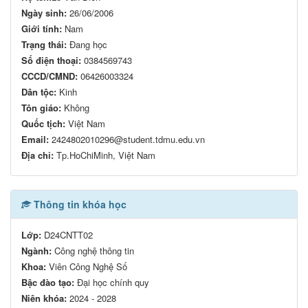
Ngày sinh:
26/06/2006
Giới tính:
Nam
Trạng thái:
Đang học
Số điện thoại:
0384569743
CCCD/CMND:
06426003324
Dân tộc:
Kinh
Tôn giáo:
Không
Quốc tịch:
Việt Nam
Email:
2424802010296@student.tdmu.edu.vn
Địa chỉ:
Tp.HoChiMinh, Việt Nam
Thông tin khóa học
Lớp:
D24CNTT02
Ngành:
Công nghệ thông tin
Khoa:
Viên Công Nghệ Số
Bậc đào tạo:
Đại học chính quy
Niên khóa:
2024 - 2028