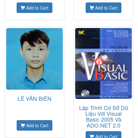
Add to Cart
Add to Cart
LÊ VĂN BIÊN
Lập Trình Cơ Sở Dữ
Liệu Với Visual
Basic 2005 Và
ADO.NET 2.0
Add to Cart
Add to Cart